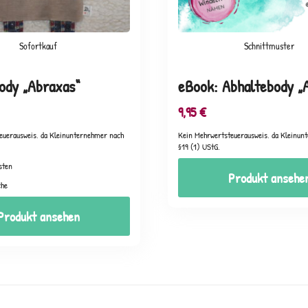
Sofortkauf
Schnittmuster
ody „Abraxas“
eBook: Abhaltebody „
9,95
€
euerausweis, da Kleinunternehmer nach
Kein Mehrwertsteuerausweis, da Kleinun
§19 (1) UStG.
sten
Produkt ansehe
che
Produkt ansehen