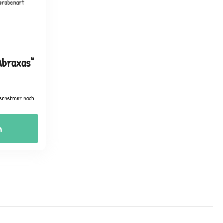
Abraxas“
ternehmer nach
n