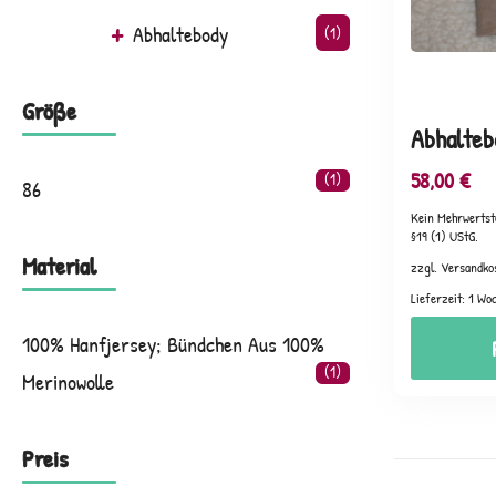
Abhaltebody
(1)
Größe
Abhalteb
58,00
€
(1)
86
Kein Mehrwertst
§19 (1) UStG.
Material
zzgl. Versandko
Lieferzeit:
1 Wo
100% Hanfjersey; Bündchen Aus 100%
(1)
Merinowolle
Preis